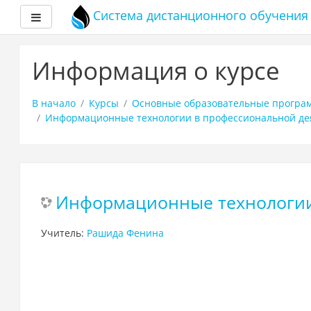
Система дистанционного обучени
Боковая панель
Перейти
к
Информация о курсе
основному
содержанию
В начало
Курсы
Основные образовательные програ
Информационные технологии в профессиональной дея
Информационные технологии 
Учитель:
Рашида Фенина