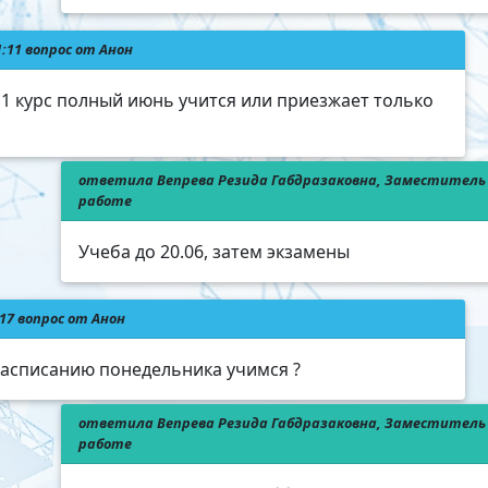
1:11 вопрос от Анон
 1 курс полный июнь учится или приезжает только
ответила Вепрева Резида Габдразаковна, Заместитель 
работе
Учеба до 20.06, затем экзамены
:17 вопрос от Анон
расписанию понедельника учимся ?
ответила Вепрева Резида Габдразаковна, Заместитель 
работе