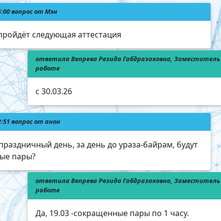
5:00 вопрос от Мэн
 пройдёт следующая аттестация
ответила Вепрева Резида Габдразаковна, Заместитель 
работе
с 30.03.26
2:51 вопрос от анон
праздничный день, за день до ураза-байрам, будут
ые пары?
ответила Вепрева Резида Габдразаковна, Заместитель 
работе
Да, 19.03 -сокращенные пары по 1 часу.