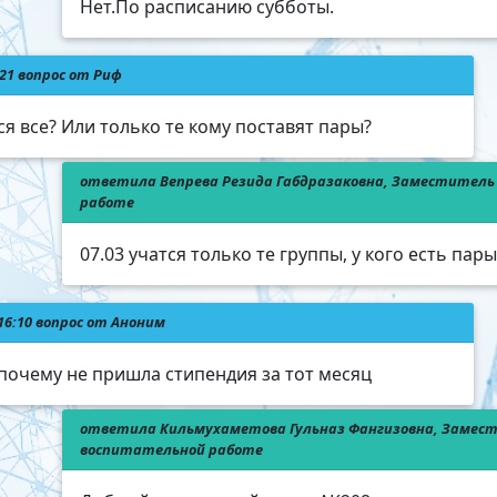
Нет.По расписанию субботы.
:21 вопрос от Риф
ся все? Или только те кому поставят пары?
ответила Вепрева Резида Габдразаковна, Заместитель 
работе
07.03 учатся только те группы, у кого есть пар
 16:10 вопрос от Аноним
почему не пришла стипендия за тот месяц
ответила Кильмухаметова Гульназ Фангизовна, Замес
воспитательной работе