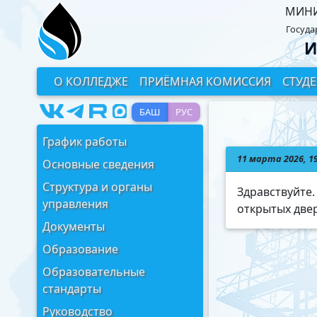
МИНИ
Госуда
И
О КОЛЛЕДЖЕ
ПРИЁМНАЯ КОМИССИЯ
СТУД
БАШ
РУС
График работы
11 марта 2026, 1
Основные сведения
Структура и органы
Здравствуйте.
управления
открытых две
Документы
Образование
Образовательные
стандарты
Руководство