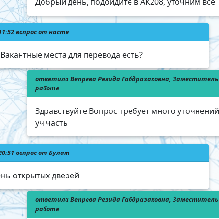
Добрый день, подойдите в АК208, уточним все
 11:52 вопрос от настя
 Вакантные места для перевода есть?
ответила Вепрева Резида Габдразаковна, Заместитель 
работе
Здравствуйте.Вопрос требует много уточнени
уч часть
 20:51 вопрос от Булат
ень открытых дверей
ответила Вепрева Резида Габдразаковна, Заместитель 
работе