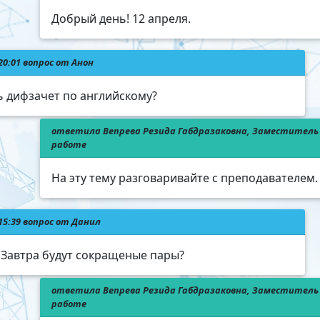
Добрый день! 12 апреля.
20:01 вопрос от Анон
ть дифзачет по английскому?
ответила Вепрева Резида Габдразаковна, Заместитель 
работе
На эту тему разговаривайте с преподавателем.
 15:39 вопрос от Данил
 Завтра будут сокращеные пары?
ответила Вепрева Резида Габдразаковна, Заместитель 
работе