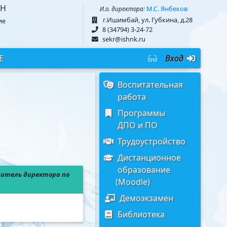
АН
М.С. Янбеков
И.о. директора:
г.Ишимбай, ул. Губкина, д.28
ие
8 (34794) 3-24-72
sekr
@
ishnk.ru
Е
Вход
Воспитательная
работа
Программы
ДПО и ПО
Трудоустройство
Дистанционное
образование
титель директора по
(Moodle)
Демоэкзамен
Библиотека