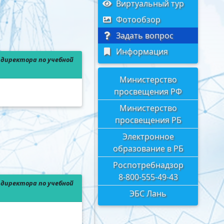
Виртуальный тур
Фотообзор
Задать вопрос
Информация
директора по учебной
Министерство
просвещения РФ
Министерство
просвещения РБ
Электронное
образование в РБ
Роспотребнадзор
8-800-555-49-43
директора по учебной
ЭБС Лань