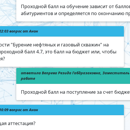
Проходной балл на обучение зависит от балло
абитуриентов и определяется по окончанию п
22:03 вопрос от Анон
ости "Бурение нефтяных и газовый скважин" на
проходной балл 4.7, это балл на бюджет или, чтобы
я?
ответила Вепрева Резида Габдразаковна, Заместитель 
работе
Проходной балл на поступление за счет бюдже
10:09 вопрос от Анон
щая аттестация?