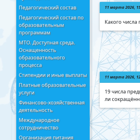
Педагогический состав
11 марта 2026, 1
Педагогический состав по
Какого числа
образовательным
программам
МТО. Доступная среда.
Оснащенность
образовательного
процесса
Стипендии и иные выплаты
11 марта 2026, 1
Платные образовательные
19 числа пред
услуги
ли сокращённ
Финансово-хозяйственная
деятельность
Международное
сотрудничество
Организация питания