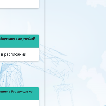
директора по учебной
ы в расписании
титель директора по