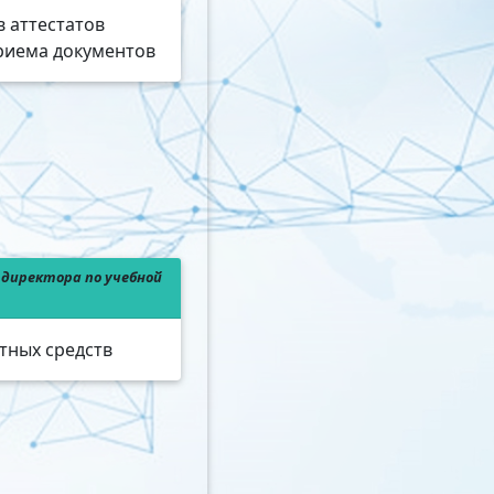
в аттестатов
риема документов
директора по учебной
тных средств